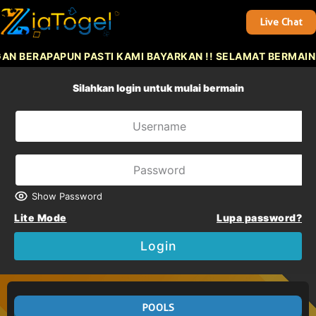
Live Chat
 BERAPAPUN PASTI KAMI BAYARKAN !! SELAMAT BERMAIN 
Silahkan login untuk mulai bermain
Show Password
Lite Mode
Lupa password?
Login
POOLS