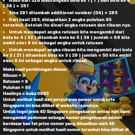
Hasil dari 326 dikurangkan bola ke 1 ( 7 ) dan bola ke 6
( 38 ) = 281
Sisa 281 ditambah additional number (04) = 285
Dari hasil 285, didapatkan 2 angka puluhan 85
tersebut. Setelah itu dicari angka ratusan dan ribuan nya.
Untuk mendapat angka ratusan kita mengambil dari
bola ke 4 ( 32 ) ditambah bola ke 5 ( 36 ) jumlah = 68 kita
ambil ekor 8 ini sebagai angka untuk ratusan
Untuk mendapat angka ribuan kita mengambil dari bola
ke 2 ( 21 ) ditambah bola ke 3 ( 29 ) jumlah = 50 kita ambil
ekor 0 ini sebagai angka untuk ribuan
Maka hasil perhitungan diatas:
Ribuan = 0
Ratusan = 8
Puluhan = 85
Hasilnya = buka
0885
Untuk melihat hasil dari perputaran nomor untuk toto
Singapore ini bisa dilihat di website resminya.
Untuk togel jenis 4D Singapore pengeluaran setiap hari kami
mengambil pedoman sebagai nomor pengeluaran adalah
berdasar kan 1st prize nomor yang dihasilkan oleh 4D
Singapore untuk melihat hasil nomor tersebut bisa dilihat di