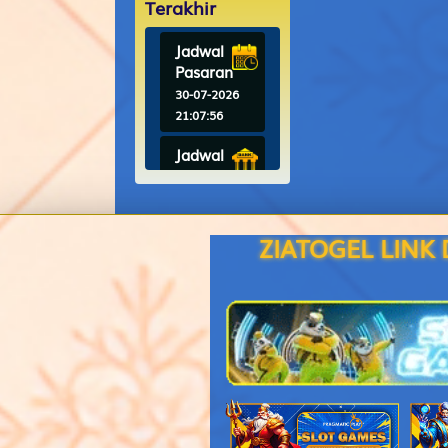
Terakhir
9
Istri Sejati
Mobil - Se
Jadwal
Pasaran
10
Peti Mati 
30-07-2026
Arjuna da
21:07:56
Jadwal
11
Raja - Nag
Bank
Samiaji
04-02-2026
13:41:28
ZIATOGEL LINK 
12
Wanita Can
HADIAH &
Bubuk - O
DISKON
17-01-2026
16:38:50
13
Ahli Nujum
Abiyasa
FAQ
09-11-2025
14
Orang Buta
18:14:28
Destarata