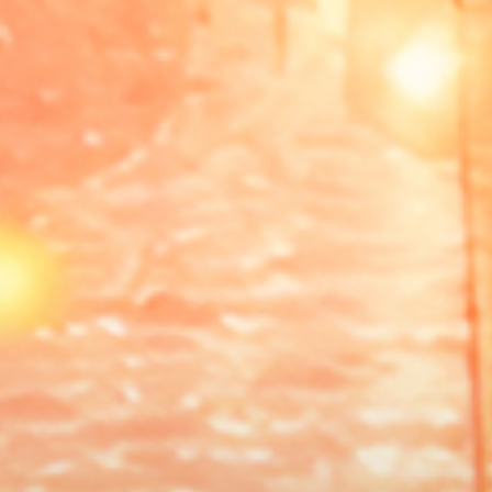
79
Topi
80
Arloji
81
Tokong Te
82
Toko Kain
83
Tiup Harm
84
Ayam Kal
85
Tinta Ste
86
Babi Huta
87
Badminto
88
Tinta
89
Baju Cina
90
Baker Rum